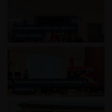
Impressionen Gala des Sport in
Tangermünde
Kreisbrandmeisterdienstberatung in
Arneburg