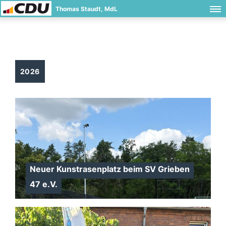
Thomas Staudt, MdL
2026
Neuer Kunstrasenplatz beim SV Grieben
47 e.V.