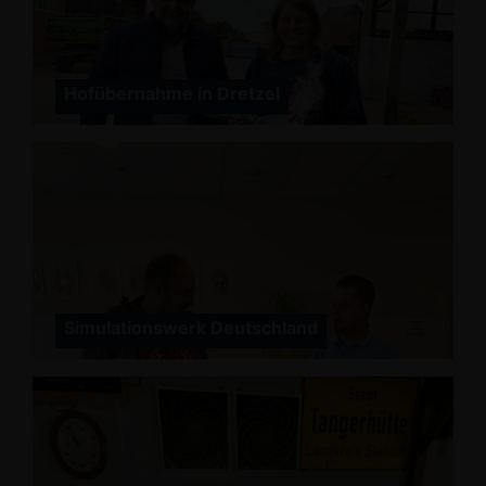
Hofübernahme in Dretzel
Simulationswerk Deutschland