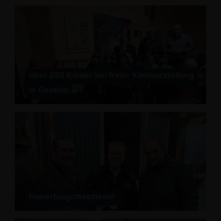
über 250 Kinder bei freier Kinovorstellung
in Genthin
Hubertusgottesdienst