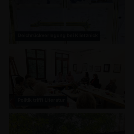
Deichrückverlegung bei Klietznick
Politik trifft Literatur