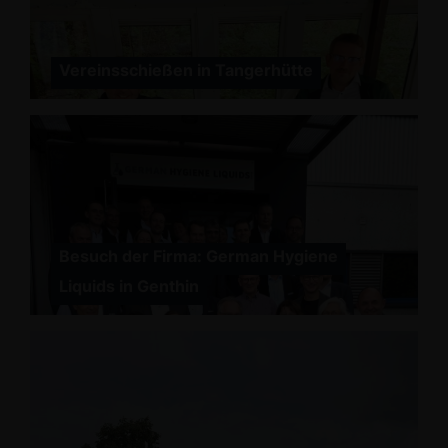
Vereinsschießen in Tangerhütte
Besuch der Firma: German Hygiene
Liquids in Genthin