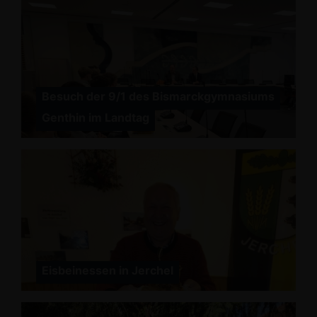
Besuch der 9/1 des Bismarckgymnasiums
Genthin im Landtag
Eisbeinessen in Jerchel