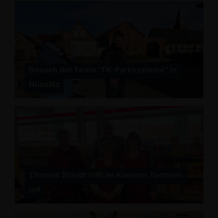
Besuch der Firma "TK-Parksysteme" in
Hüselitz
Thomas Staudt hilft im Konsum Tucheim
mit