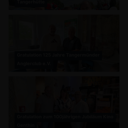
Tangerhütte
Gratulation 125 Jahre Tangermünder
Anglerclub e.V.
Gratulation zum 100jährigen Jubiläum Kino
Genthin