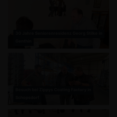
30 Jahre Seniorenresidenz Georg Stilke in
Genthin
Besuch bei Zippys Coating Factory in
Schopsdorf