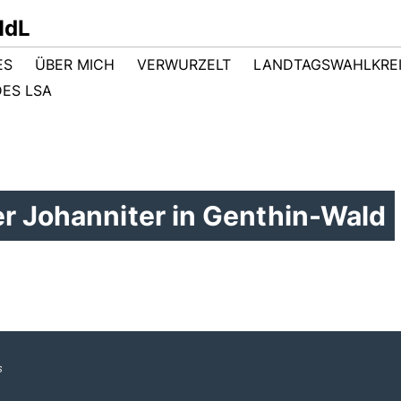
MdL
ES
ÜBER MICH
VERWURZELT
LANDTAGSWAHLKRE
ES LSA
r Johanniter in Genthin-Wald
s