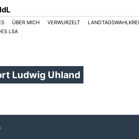
MdL
ES
ÜBER MICH
VERWURZELT
LANDTAGSWAHLKRE
ES LSA
rt Ludwig Uhland
s