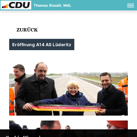
Thomas Staudt, MdL
ZURÜCK
Eröffnung A14 AS Lüderitz