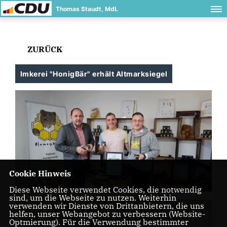
Thomas Staudt, MdL
ZURÜCK
Imkerei "HonigBär" erhält Altmarksiegel
Cookie Hinweis
Diese Webseite verwendet Cookies, die notwendig
sind, um die Webseite zu nutzen. Weiterhin
verwenden wir Dienste von Drittanbietern, die uns
helfen, unser Webangebot zu verbessern (Website-
Optmierung). Für die Verwendung bestimmter