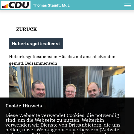
Thomas Staudt, MdL
ZURÜCK
Hubertusgottesdienst
Hubertusgottesdienst in Hüselitz mit anschließendem
gemütl. Beisammensein
Cookie Hinweis
Diese Webseite verwendet Cookies, die notwendig
sind, um die Webseite zu nutzen. Weiterhin
verwenden wir Dienste von Drittanbietern, die uns
helfen, unser Webangebot zu verbessern (Website-