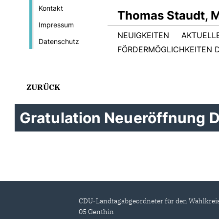
Kontakt
Thomas Staudt, 
Impressum
NEUIGKEITEN
AKTUELL
Datenschutz
FÖRDERMÖGLICHKEITEN D
ZURÜCK
Gratulation Neueröffnung 
CDU-Landtagabgeordneter für den Wahlkrei
05 Genthin