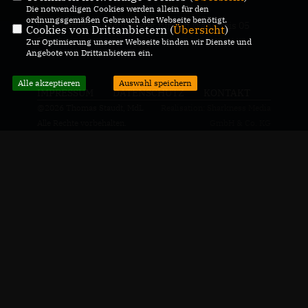
Die notwendigen Cookies werden allein für den
ordnungsgemäßen Gebrauch der Webseite benötigt.
CDU-Landtagabgeordneter für den Wahlkreis 05
Cookies von Drittanbietern (
Übersicht
)
Genthin
Zur Optimierung unserer Webseite binden wir Dienste und
Angebote von Drittanbietern ein.
Alle akzeptieren
Auswahl speichern
IMPRESSUM
DATENSCHUTZ
KONTAKT
@2026 Thomas Staudt, MdL
Realisation: Sharkness Media
Alle Rechte vorbehalten.
GmbH & Co. KG