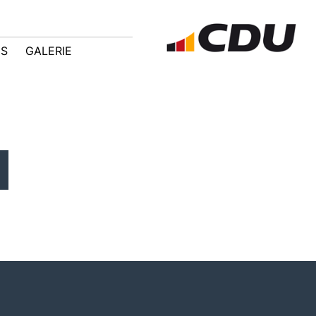
IS
GALERIE
"