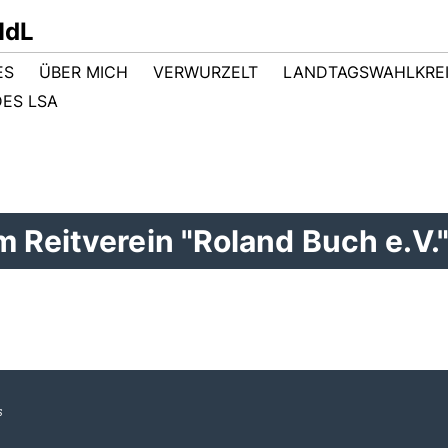
MdL
ES
ÜBER MICH
VERWURZELT
LANDTAGSWAHLKRE
ES LSA
 Reitverein "Roland Buch e.V.
s