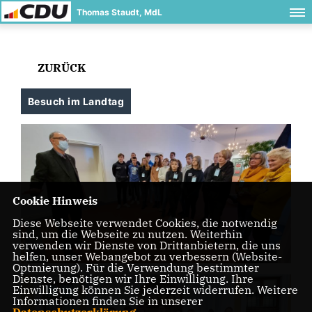
Thomas Staudt, MdL
ZURÜCK
Besuch im Landtag
Cookie Hinweis
Diese Webseite verwendet Cookies, die notwendig
sind, um die Webseite zu nutzen. Weiterhin
verwenden wir Dienste von Drittanbietern, die uns
helfen, unser Webangebot zu verbessern (Website-
Optmierung). Für die Verwendung bestimmter
Dienste, benötigen wir Ihre Einwilligung. Ihre
Einwilligung können Sie jederzeit widerrufen. Weitere
Informationen finden Sie in unserer