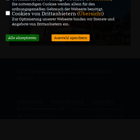
Die notwendigen Cookies werden allein für den
ordnungsgemäßen Gebrauch der Webseite benötigt.
Cookies von Drittanbietern (
Übersicht
)
Zur Optimierung unserer Webseite binden wir Dienste und
Angebote von Drittanbietern ein.
Alle akzeptieren
Auswahl speichern
CDU-Landtagabgeordneter für den Wahlkreis 05
Genthin
IMPRESSUM
DATENSCHUTZ
KONTAKT
@2026 Thomas Staudt, MdL
Realisation: Sharkness Media
Alle Rechte vorbehalten.
GmbH & Co. KG