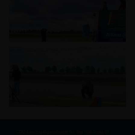
CDU-Landtagabgeordneter für den Wahlkreis 05