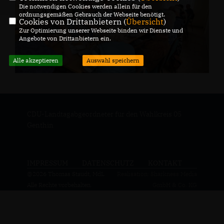
Die notwendigen Cookies werden allein für den
ordnungsgemäßen Gebrauch der Webseite benötigt.
Cookies von Drittanbietern (
Übersicht
)
Zur Optimierung unserer Webseite binden wir Dienste und
Angebote von Drittanbietern ein.
Alle akzeptieren
Auswahl speichern
CDU-Landtagabgeordneter für den Wahlkreis 05
Genthin
IMPRESSUM
DATENSCHUTZ
KONTAKT
@2026 Thomas Staudt, MdL
Realisation: Sharkness Media
Alle Rechte vorbehalten.
GmbH & Co. KG