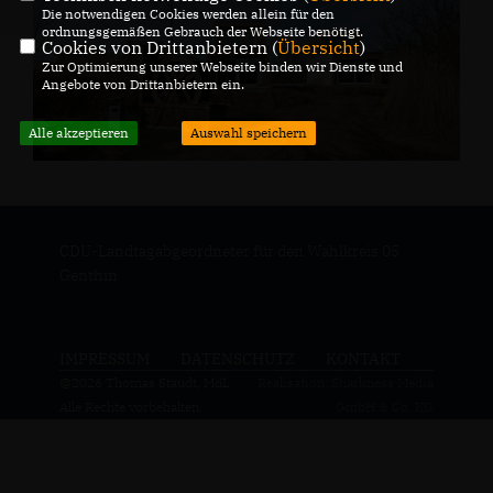
Die notwendigen Cookies werden allein für den
ordnungsgemäßen Gebrauch der Webseite benötigt.
Cookies von Drittanbietern (
Übersicht
)
Zur Optimierung unserer Webseite binden wir Dienste und
Angebote von Drittanbietern ein.
Alle akzeptieren
Auswahl speichern
CDU-Landtagabgeordneter für den Wahlkreis 05
Genthin
IMPRESSUM
DATENSCHUTZ
KONTAKT
@2026 Thomas Staudt, MdL
Realisation: Sharkness Media
Alle Rechte vorbehalten.
GmbH & Co. KG