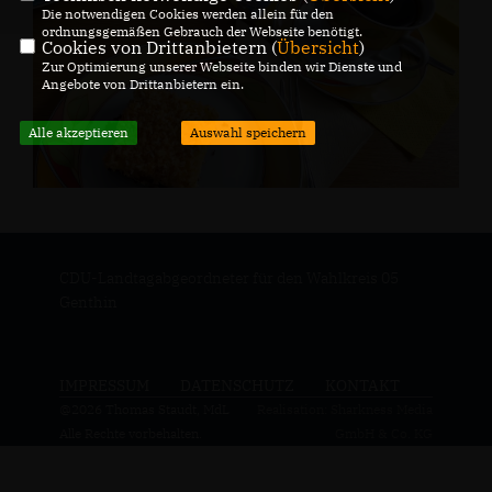
Die notwendigen Cookies werden allein für den
ordnungsgemäßen Gebrauch der Webseite benötigt.
Cookies von Drittanbietern (
Übersicht
)
Zur Optimierung unserer Webseite binden wir Dienste und
Angebote von Drittanbietern ein.
Alle akzeptieren
Auswahl speichern
CDU-Landtagabgeordneter für den Wahlkreis 05
Genthin
IMPRESSUM
DATENSCHUTZ
KONTAKT
@2026 Thomas Staudt, MdL
Realisation: Sharkness Media
Alle Rechte vorbehalten.
GmbH & Co. KG