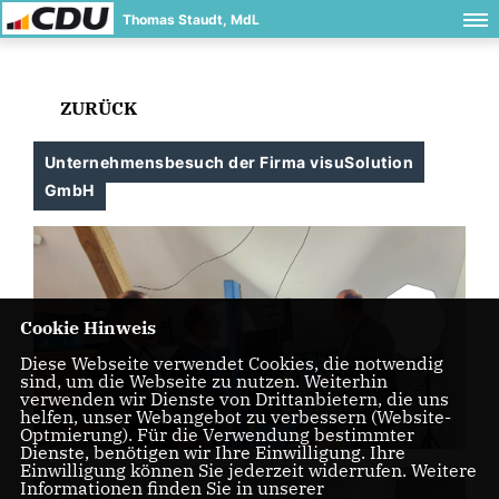
Thomas Staudt, MdL
ZURÜCK
Unternehmensbesuch der Firma visuSolution
GmbH
Cookie Hinweis
Diese Webseite verwendet Cookies, die notwendig
sind, um die Webseite zu nutzen. Weiterhin
verwenden wir Dienste von Drittanbietern, die uns
helfen, unser Webangebot zu verbessern (Website-
Optmierung). Für die Verwendung bestimmter
Dienste, benötigen wir Ihre Einwilligung. Ihre
Einwilligung können Sie jederzeit widerrufen. Weitere
Informationen finden Sie in unserer