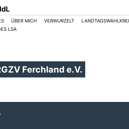
MdL
ES
ÜBER MICH
VERWURZELT
LANDTAGSWAHLKRE
ES LSA
GZV Ferchland e.V.
s