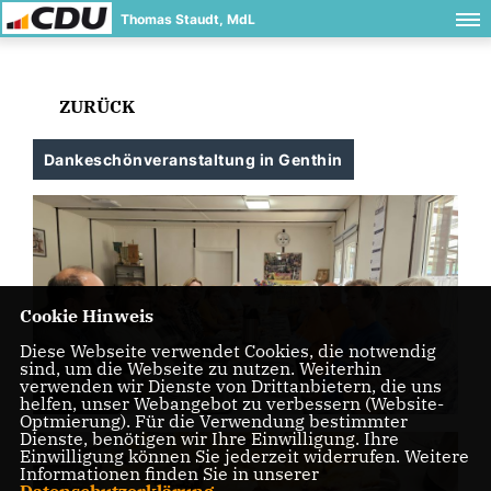
Thomas Staudt, MdL
ZURÜCK
Dankeschönveranstaltung in Genthin
Cookie Hinweis
Diese Webseite verwendet Cookies, die notwendig
sind, um die Webseite zu nutzen. Weiterhin
verwenden wir Dienste von Drittanbietern, die uns
helfen, unser Webangebot zu verbessern (Website-
Optmierung). Für die Verwendung bestimmter
Dienste, benötigen wir Ihre Einwilligung. Ihre
Einwilligung können Sie jederzeit widerrufen. Weitere
Informationen finden Sie in unserer