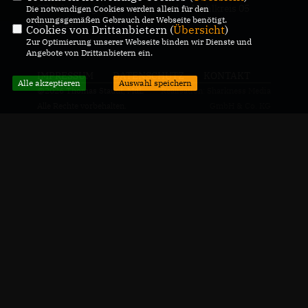
CDU-Landtagabgeordneter für den Wahlkreis 05
Die notwendigen Cookies werden allein für den
ordnungsgemäßen Gebrauch der Webseite benötigt.
Genthin
Cookies von Drittanbietern (
Übersicht
)
Zur Optimierung unserer Webseite binden wir Dienste und
Angebote von Drittanbietern ein.
IMPRESSUM
DATENSCHUTZ
KONTAKT
Alle akzeptieren
Auswahl speichern
@2026 Thomas Staudt, MdL
Realisation: Sharkness Media
Alle Rechte vorbehalten.
GmbH & Co. KG