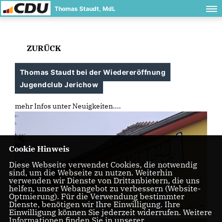
Thomas Staudt, MdL
ZURÜCK
Thomas Staudt bei der Wiedereröffnung
Jugendclub Jerichow
mehr Infos unter Neuigkeiten....
Cookie Hinweis
Diese Webseite verwendet Cookies, die notwendig
sind, um die Webseite zu nutzen. Weiterhin
verwenden wir Dienste von Drittanbietern, die uns
helfen, unser Webangebot zu verbessern (Website-
Optmierung). Für die Verwendung bestimmter
Dienste, benötigen wir Ihre Einwilligung. Ihre
Einwilligung können Sie jederzeit widerrufen. Weitere
Informationen finden Sie in unserer