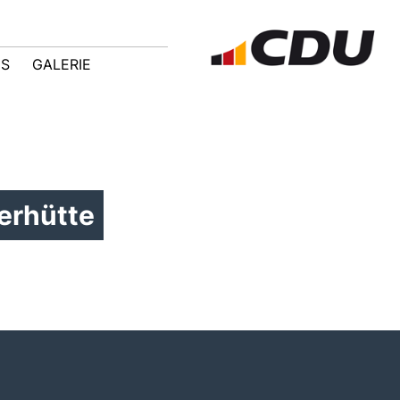
IS
GALERIE
erhütte