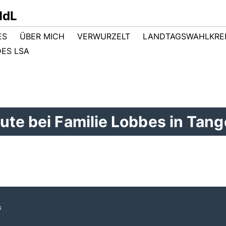
MdL
ES
ÜBER MICH
VERWURZELT
LANDTAGSWAHLKRE
ES LSA
ute bei Familie Lobbes in Tang
s