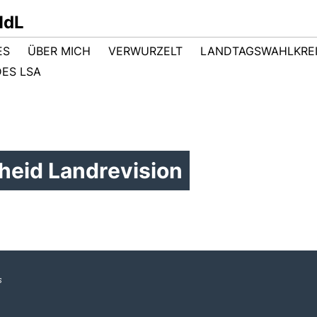
MdL
ES
ÜBER MICH
VERWURZELT
LANDTAGSWAHLKRE
ES LSA
heid Landrevision
s