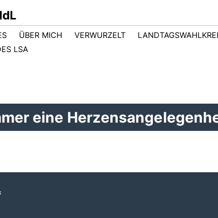
MdL
ES
ÜBER MICH
VERWURZELT
LANDTAGSWAHLKRE
ES LSA
mmer eine Herzensangelegenhe
s