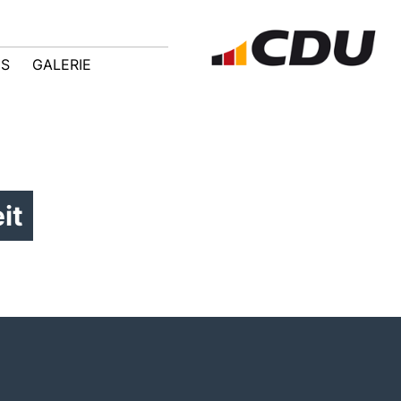
IS
GALERIE
it