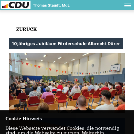
Thomas Staudt, MdL
ZURÜCK
10jähriges Jubiläum Förderschule Albrecht Dürer
Cookie Hinweis
Diese Webseite verwendet Cookies, die notwendig
sind, um die Webseite zu nutzen. Weiterhin