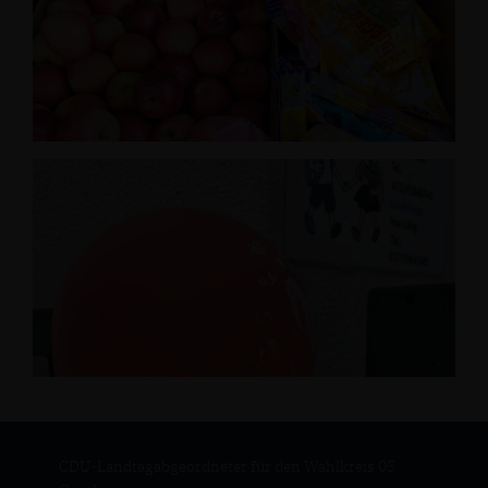
CDU-Landtagabgeordneter für den Wahlkreis 05