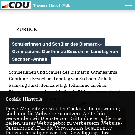
Thomas Staudt, MdL
ZURÜCK
Schülerinnen und Schüler des Bismarck-
Gymnasiums Genthin zu Besuch im Landtag von
Sachsen-Anhalt
Schülerinnen und Schüler des Bismarck-Gymnasiums
Genthin zu Besuch im Landtag von Sachsen-Anhalt,
Führung durch den Landtag, Teilnahme an einer
Plenarsitzung und anschließende Diskussionsrunde mit
dem Abg. Thomas Staudt
Cookie Hinweis
Diese Webseite verwendet Cookies, die notwendig
sind, um die Webseite zu nutzen. Weiterhin
verwenden wir Dienste von Drittanbietern, die uns
helfen, unser Webangebot zu verbessern (Website-
Optmierung). Für die Verwendung bestimmter
Dienste, benötigen wir Ihre Einwilligung. Ihre