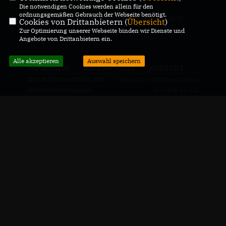
Die notwendigen Cookies werden allein für den
ordnungsgemäßen Gebrauch der Webseite benötigt.
CDU-Landtagabgeordneter für den Wahlkreis 05
Cookies von Drittanbietern (
Übersicht
)
Genthin
Zur Optimierung unserer Webseite binden wir Dienste und
Angebote von Drittanbietern ein.
Alle akzeptieren
Auswahl speichern
IMPRESSUM
DATENSCHUTZ
KONTAKT
@2026 Thomas Staudt, MdL
Realisation: Sharkness Media
Alle Rechte vorbehalten.
GmbH & Co. KG