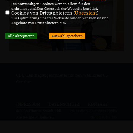
Die notwendigen Cookies werden allein für den
ordnungsgemäßen Gebrauch der Webseite benötigt.
Cookies von Drittanbietern (
Übersicht
)
Zur Optimierung unserer Webseite binden wir Dienste und
Angebote von Drittanbietern ein.
Alle akzeptieren
Auswahl speichern
CDU-Landtagabgeordneter für den Wahlkreis 05
Genthin
IMPRESSUM
DATENSCHUTZ
KONTAKT
@2026 Thomas Staudt, MdL
Realisation: Sharkness Media
Alle Rechte vorbehalten.
GmbH & Co. KG