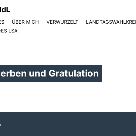
MdL
ES
ÜBER MICH
VERWURZELT
LANDTAGSWAHLKRE
ES LSA
erben und Gratulation
s