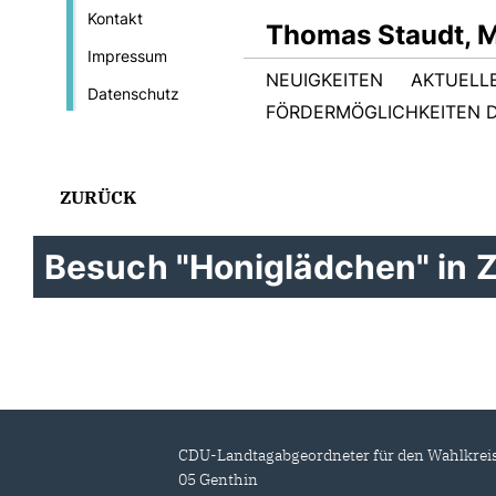
Kontakt
Thomas Staudt, 
Impressum
NEUIGKEITEN
AKTUELL
Datenschutz
FÖRDERMÖGLICHKEITEN D
ZURÜCK
Besuch "Honiglädchen" in Z
CDU-Landtagabgeordneter für den Wahlkrei
05 Genthin