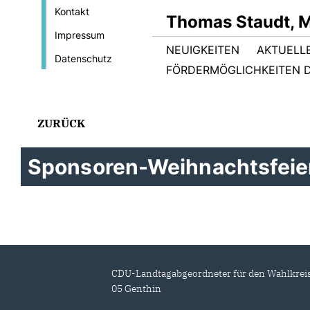
Kontakt
Thomas Staudt, 
Impressum
NEUIGKEITEN
AKTUELL
Datenschutz
FÖRDERMÖGLICHKEITEN D
ZURÜCK
Sponsoren-Weihnachtsfeie
CDU-Landtagabgeordneter für den Wahlkrei
05 Genthin