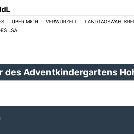
MdL
ES
ÜBER MICH
VERWURZELT
LANDTAGSWAHLKRE
ES LSA
r des Adventkindergartens H
s