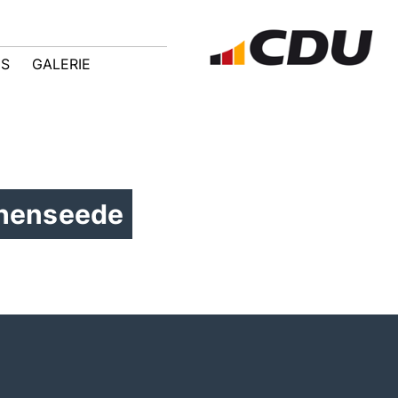
IS
GALERIE
ohenseede