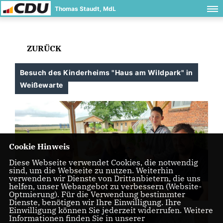
Thomas Staudt, MdL
ZURÜCK
Besuch des Kinderheims "Haus am Wildpark" in
Weißewarte
Cookie Hinweis
Diese Webseite verwendet Cookies, die notwendig
sind, um die Webseite zu nutzen. Weiterhin
verwenden wir Dienste von Drittanbietern, die uns
helfen, unser Webangebot zu verbessern (Website-
Optmierung). Für die Verwendung bestimmter
Dienste, benötigen wir Ihre Einwilligung. Ihre
Einwilligung können Sie jederzeit widerrufen. Weitere
Informationen finden Sie in unserer