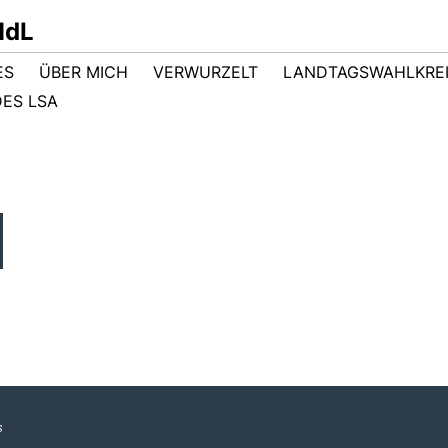
MdL
ES
ÜBER MICH
VERWURZELT
LANDTAGSWAHLKRE
ES LSA
s