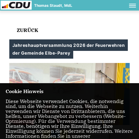
Thomas Staudt, MdL
ZURÜCK
Jahreshauptversammlung 2026 der Feuerwehren
der Gemeinde Elbe-Parey
Cookie Hinweis
Diese Webseite verwendet Cookies, die notwendig
sind, um die Webseite zu nutzen. Weiterhin
verwenden wir Dienste von Drittanbietern, die uns
helfen, unser Webangebot zu verbessern (Website-
Optmierung). Für die Verwendung bestimmter
Dienste, benötigen wir Ihre Einwilligung. Ihre
Einwilligung können Sie jederzeit widerrufen. Weitere
Informationen finden Sie in unserer