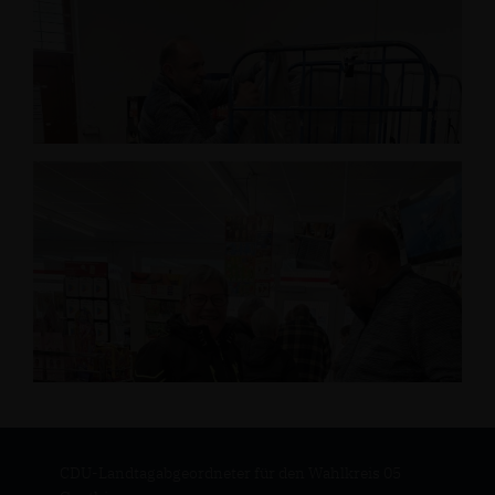
CDU-Landtagabgeordneter für den Wahlkreis 05