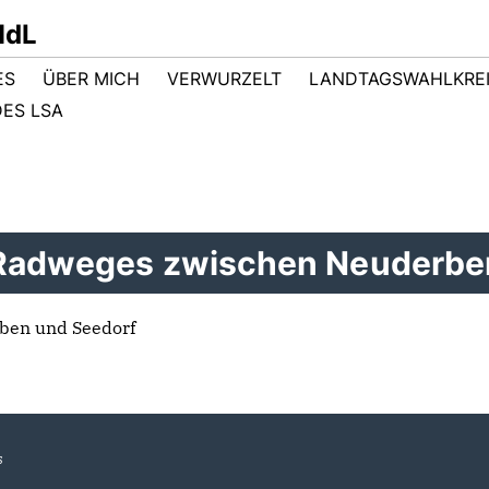
MdL
ES
ÜBER MICH
VERWURZELT
LANDTAGSWAHLKRE
ES LSA
s Radweges zwischen Neuderbe
ben und Seedorf
s