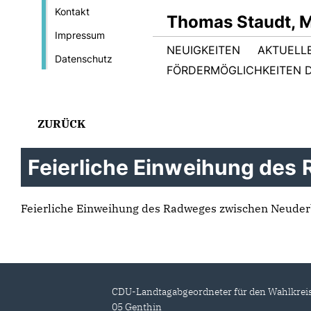
Kontakt
Thomas Staudt, 
Impressum
NEUIGKEITEN
AKTUELL
Datenschutz
FÖRDERMÖGLICHKEITEN D
ZURÜCK
Feierliche Einweihung de
Feierliche Einweihung des Radweges zwischen Neuder
CDU-Landtagabgeordneter für den Wahlkrei
05 Genthin