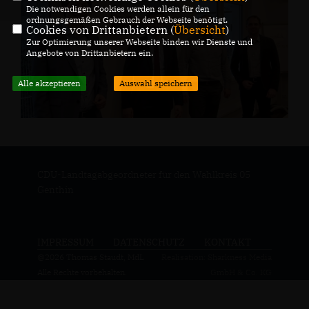
Die notwendigen Cookies werden allein für den
ordnungsgemäßen Gebrauch der Webseite benötigt.
Cookies von Drittanbietern (
Übersicht
)
Zur Optimierung unserer Webseite binden wir Dienste und
Angebote von Drittanbietern ein.
Alle akzeptieren
Auswahl speichern
CDU-Landtagabgeordneter für den Wahlkreis 05
Genthin
IMPRESSUM
DATENSCHUTZ
KONTAKT
@2026 Thomas Staudt, MdL
Realisation: Sharkness Media
Alle Rechte vorbehalten.
GmbH & Co. KG