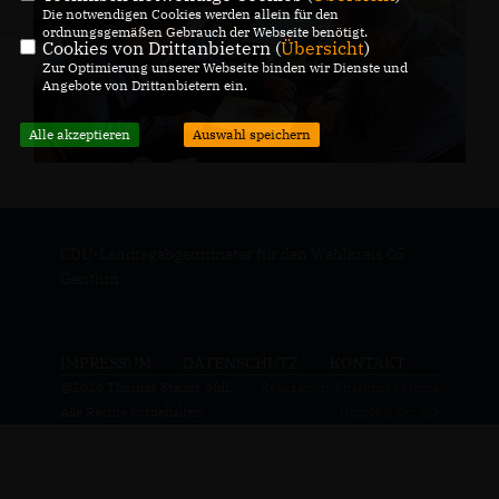
Die notwendigen Cookies werden allein für den
ordnungsgemäßen Gebrauch der Webseite benötigt.
Cookies von Drittanbietern (
Übersicht
)
Zur Optimierung unserer Webseite binden wir Dienste und
Angebote von Drittanbietern ein.
Alle akzeptieren
Auswahl speichern
CDU-Landtagabgeordneter für den Wahlkreis 05
Genthin
IMPRESSUM
DATENSCHUTZ
KONTAKT
@2026 Thomas Staudt, MdL
Realisation: Sharkness Media
Alle Rechte vorbehalten.
GmbH & Co. KG