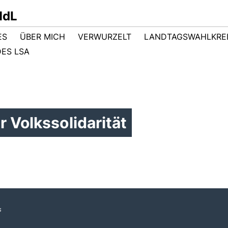
MdL
ES
ÜBER MICH
VERWURZELT
LANDTAGSWAHLKRE
ES LSA
 Volkssolidarität
s