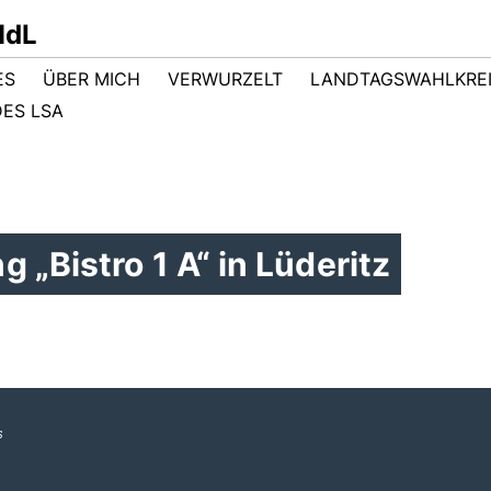
MdL
ES
ÜBER MICH
VERWURZELT
LANDTAGSWAHLKRE
ES LSA
„Bistro 1 A“ in Lüderitz
s