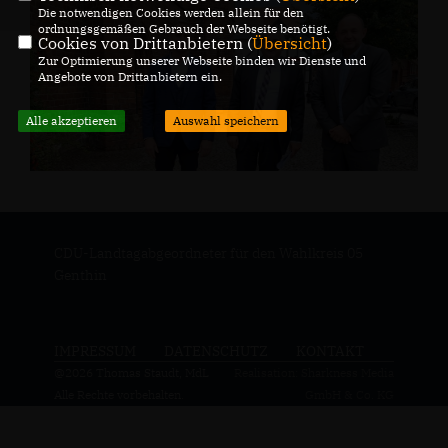
Die notwendigen Cookies werden allein für den
ordnungsgemäßen Gebrauch der Webseite benötigt.
Cookies von Drittanbietern (
Übersicht
)
Zur Optimierung unserer Webseite binden wir Dienste und
Angebote von Drittanbietern ein.
Alle akzeptieren
Auswahl speichern
CDU-Landtagabgeordneter für den Wahlkreis 05
Genthin
IMPRESSUM
DATENSCHUTZ
KONTAKT
@2026 Thomas Staudt, MdL
Realisation: Sharkness Media
Alle Rechte vorbehalten.
GmbH & Co. KG