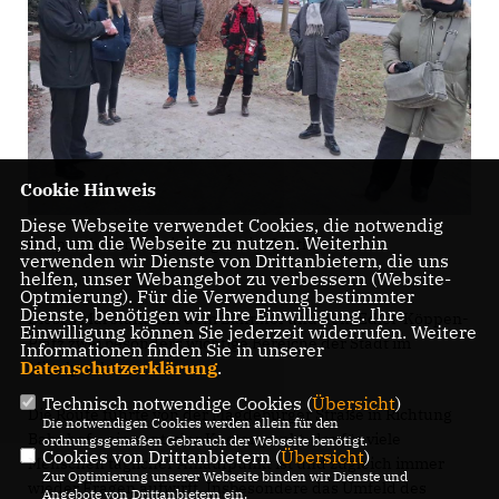
Cookie Hinweis
Diese Webseite verwendet Cookies, die notwendig
sind, um die Webseite zu nutzen. Weiterhin
Gesprächsrunde mit Bürgern in Genthin
verwenden wir Dienste von Drittanbietern, die uns
helfen, unser Webangebot zu verbessern (Website-
Optmierung). Für die Verwendung bestimmter
Dienste, benötigen wir Ihre Einwilligung. Ihre
Dieses Mal stand mit dem Bahnhof und dem Edlef-Köppen-
Einwilligung können Sie jederzeit widerrufen. Weitere
Platz zwei besonders wichtige Bereiche der Stadt im
Informationen finden Sie in unserer
Datenschutzerklärung
.
Mittelpunkt.
Technisch notwendige Cookies (
Übersicht
)
Die Route führte von der Magdeburger Straße in Richtung
Die notwendigen Cookies werden allein für den
Bahnhof – ein zentraler Knotenpunkt, der für viele
ordnungsgemäßen Gebrauch der Webseite benötigt.
Cookies von Drittanbietern (
Übersicht
)
Menschen täglicher Anlaufpunkt ist und zugleich immer
Zur Optimierung unserer Webseite binden wir Dienste und
wieder Fragen aufwirft. Insbesondere das Umfeld des
Angebote von Drittanbietern ein.