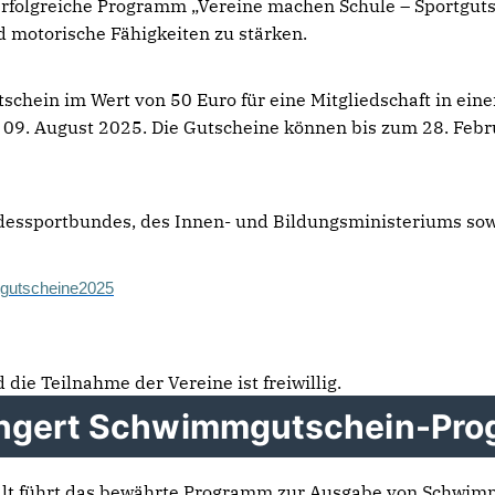
folgreiche Programm „Vereine machen Schule – Sportgutsch
und motorische Fähigkeiten zu stärken.
utschein im Wert von 50 Euro für eine Mitgliedschaft in e
 09. August 2025. Die Gutscheine können bis zum 28. Feb
dessportbundes, des Innen- und Bildungsministeriums so
rtgutscheine2025
die Teilnahme der Vereine ist freiwillig.
ängert Schwimmgutschein-Pro
alt führt das bewährte Programm zur Ausgabe von Schwimm