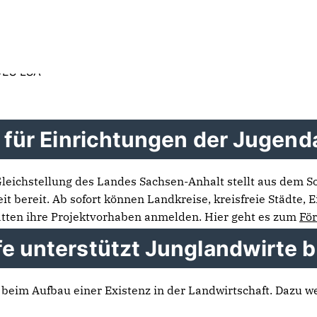
MdL
ES
ÜBER MICH
VERWURZELT
LANDTAGSWAHLKRE
ES LSA
o für Einrichtungen der Jugend
 Gleichstellung des Landes Sachsen-Anhalt stellt aus dem
it bereit. Ab sofort können Landkreise, kreisfreie Städte,
ätten ihre Projektvorhaben anmelden. Hier geht es zum
För
fe unterstützt Junglandwirte 
e beim Aufbau einer Existenz in der Landwirtschaft. Dazu