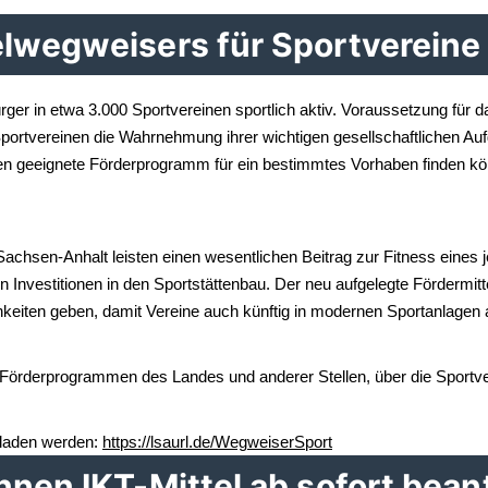
elwegweisers für Sportvereine
ger in etwa 3.000 Sportvereinen sportlich aktiv. Voraussetzung für d
ortvereinen die Wahrnehmung ihrer wichtigen gesellschaftlichen Auf
n geeignete Förderprogramm für ein bestimmtes Vorhaben finden kön
Sachsen-Anhalt leisten einen wesentlichen Beitrag zur Fitness eine
ren Investitionen in den Sportstättenbau. Der neu aufgelegte Fördermi
keiten geben, damit Vereine auch künftig in modernen Sportanlagen a
örderprogrammen des Landes und anderer Stellen, über die Sportver
eladen werden:
https://lsaurl.de/WegweiserSport
nnen IKT-Mittel ab sofort bea