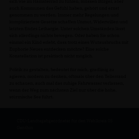
sich wie im Hamsterrad zu fühlen, müssen Bürger, aber
auch Kommunen das Gefühl haben, gehört und ernst
genommen zu werden. Immer mehr Regelungen und
kompliziertere Gesetze schaffen Unmut, Widerwillen und
letzten Endes Lethargie. Unter solchen Umständen lässt
sich allerdings nichts bewegen. Oder haben Sie schon
einmal ein Kind erlebt, dass trotz eines Wutausbruchs mit
Euphorie Neues entdecken möchte? Eine solche
Konstellation ist praktisch nicht möglich.
Politik zu gestalten, bedeutet für mich, gradlinig zu
agieren, modern zu denken, oftmals über den Tellerrand
zu schauen, auch mal das ruhige Fahrwasser verlassen,
wenn der Weg zum nächsten Ziel nur über die hohe,
stürmische See führt.
CDU-Landtagabgeordneter für den Wahlkreis 05
Genthin