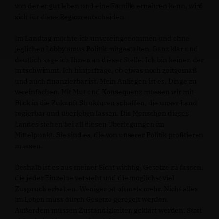
von der er gut leben und eine Familie ernähren kann, wird
sich für diese Region entscheiden.
Im Landtag möchte ich unvoreingenommen und ohne
jeglichen Lobbyismus Politik mitgestalten. Ganz klar und
deutlich sage ich Ihnen an dieser Stelle: Ich bin keiner, der
mitschwimmt. Ich hinterfrage, ob etwas noch zeitgemäß
und auch finanzierbar ist. Mein Anliegen ist es, Dinge zu
vereinfachen. Mit Mut und Konsequenz müssen wir mit
Blick in die Zukunft Strukturen schaffen, die unser Land
regierbar und überleben lassen. Die Menschen dieses
Landes stehen bei all diesen Überlegungen im
Mittelpunkt. Sie sind es, die von unserer Politik profitieren
müssen.
Deshalb ist es aus meiner Sicht wichtig, Gesetze zu fassen,
die jeder Einzelne versteht und die möglichst viel
Zuspruch erhalten. Weniger ist oftmals mehr. Nicht alles
im Leben muss durch Gesetze geregelt werden.
Außerdem müssen Zuständigkeiten geklärt werden. Statt