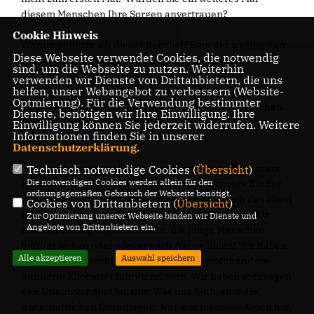
diesem Menschen Ihre Sorgen anvertrauen?
Cookie Hinweis
Warum benutze ich dieses Beispiel? Eine der wichtigsten
Diese Webseite verwendet Cookies, die notwendig
Aufgabe eines Politikers muss es sein, zuzuhören und
sind, um die Webseite zu nutzen. Weiterhin
Probleme zu lösen. Wer den Blick und vor allem die
verwenden wir Dienste von Drittanbietern, die uns
helfen, unser Webangebot zu verbessern (Website-
Verbindung zu den Menschen verliert, für die er
Optmierung). Für die Verwendung bestimmter
angetreten ist, kann nicht Politik in ihrem Sinne machen.
Dienste, benötigen wir Ihre Einwilligung. Ihre
Wer nicht mehr wahrnimmt, was seine Wähler bewegt,
Einwilligung können Sie jederzeit widerrufen. Weitere
Informationen finden Sie in unserer
ignoriert die Basis seiner Arbeit.
Datenschutzerklärung
.
Ich möchte weiter gehen, vorwärts schauen - für unsere
Technisch notwendige Cookies (
Übersicht
)
Die notwendigen Cookies werden allein für den
Heimat, ihre Menschen und vor allem für unsere Kinder.
ordnungsgemäßen Gebrauch der Webseite benötigt.
Wir leben in einer wunderschönen Region. Doch das allein
Cookies von Drittanbietern (
Übersicht
)
reicht nicht aus, um die Menschen hier zu halten. Wir
Zur Optimierung unserer Webseite binden wir Dienste und
Angebote von Drittanbietern ein.
müssen Bedingungen schaffen, die junge Menschen
hierher locken oder wieder nach Hause holen! Wir haben
Alle akzeptieren
Auswahl speichern
hier, links und rechts der Elbe so vieles, wofür andere
hunderte Kilometer fahren müssen. Wir haben sozusagen
den Urlaub vor der Haustür. Was uns fehlt, sind die
wirtschaftlichen Grundlagen. Nur wer hier eine Arbeit hat,