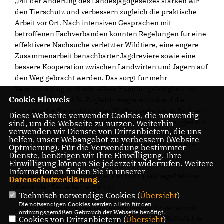
Mit der Änderung des Landesjagdgesetzes stärken wir
den Tierschutz und verbessern zugleich die praktische
Arbeit vor Ort. Nach intensiven Gesprächen mit
betroffenen Fachverbänden konnten Regelungen für eine
effektivere Nachsuche verletzter Wildtiere, eine engere
Zusammenarbeit benachbarter Jagdreviere sowie eine
bessere Kooperation zwischen Landwirten und Jägern auf
den Weg gebracht werden. Das sorgt für mehr
Verantwortung und schnellere Handlungsfähigkeit im
Cookie Hinweis
Sinne des Tierwohls. Zugleich reagieren wir auf die
dynamische Entwicklung der Wolfspopulation in Sachsen-
Diese Webseite verwendet Cookies, die notwendig
Anhalt und schaffen die rechtlichen Voraussetzungen für
sind, um die Webseite zu nutzen. Weiterhin
verwenden wir Dienste von Drittanbietern, die uns
eine notwendige Bestandsregulierung. Im nächsten
helfen, unser Webangebot zu verbessern (Website-
Schritt wird ein praxistauglicher Managementplan aus
Optmierung). Für die Verwendung bestimmter
dem SPD-geführten Umweltministerium erwartet.“
Dienste, benötigen wir Ihre Einwilligung. Ihre
Einwilligung können Sie jederzeit widerrufen. Weitere
Informationen finden Sie in unserer
Der wolfspolitische Sprecher der CDU-Landtagsfraktion,
Datenschutzerklärung
.
Alexander Räuscher, ergänzt:
Technisch notwendige Cookies (
Übersicht
)
Die notwendigen Cookies werden allein für den
Mit der Aufnahme des Wolfes ins Jagdrecht setzen wir
ordnungsgemäßen Gebrauch der Webseite benötigt.
eine langjährige Forderung der CDU um. Die Wolfsdichte
Cookies von Drittanbietern (
Übersicht
)