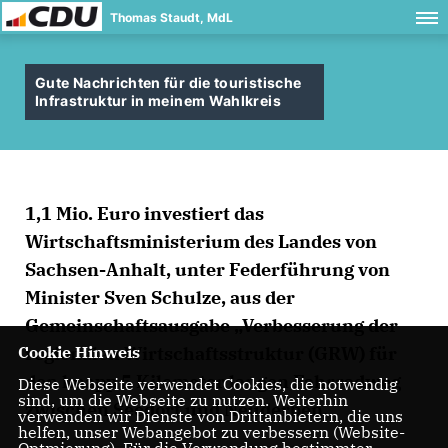
Thomas Staudt, MdL
Gute Nachrichten für die touristische
Infrastruktur in meinem Wahlkreis
1,1 Mio. Euro investiert das
Wirtschaftsministerium des Landes von
Sachsen-Anhalt, unter Federführung von
Minister Sven Schulze, aus der
Gemeinschaftsausgabe „Verbesserung der
regionalen Wirtschaftsstruktur (GRW) für
Cookie Hinweis
den knapp 5 Kilometer langen Fahrradweg
Diese Webseite verwendet Cookies, die notwendig
sind, um die Webseite zu nutzen. Weiterhin
zwischen Seedorf und Neuderben.
verwenden wir Dienste von Drittanbietern, die uns
helfen, unser Webangebot zu verbessern (Website-