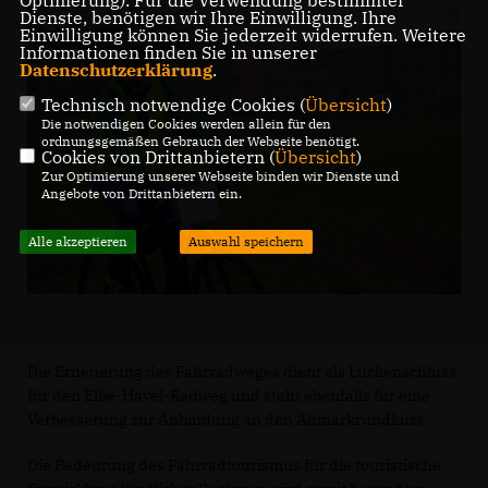
Optmierung). Für die Verwendung bestimmter
Dienste, benötigen wir Ihre Einwilligung. Ihre
Einwilligung können Sie jederzeit widerrufen. Weitere
Informationen finden Sie in unserer
Datenschutzerklärung
.
Technisch notwendige Cookies (
Übersicht
)
Die notwendigen Cookies werden allein für den
ordnungsgemäßen Gebrauch der Webseite benötigt.
Cookies von Drittanbietern (
Übersicht
)
Zur Optimierung unserer Webseite binden wir Dienste und
Angebote von Drittanbietern ein.
Alle akzeptieren
Auswahl speichern
Die Erneuerung des Fahrradweges dient als Lückenschluss
für den Elbe-Havel-Radweg und steht ebenfalls für eine
Verbesserung zur Anbindung an den Altmarkrundkurs.
Die Bedeutung des Fahrradtourismus für die touristische