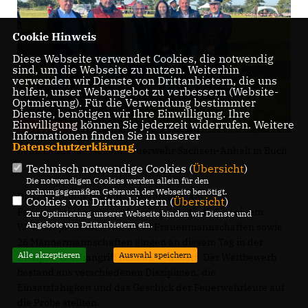
Cookie Hinweis
Diese Webseite verwendet Cookies, die notwendig
sind, um die Webseite zu nutzen. Weiterhin
verwenden wir Dienste von Drittanbietern, die uns
helfen, unser Webangebot zu verbessern (Website-
Optmierung). Für die Verwendung bestimmter
Dienste, benötigen wir Ihre Einwilligung. Ihre
Einwilligung können Sie jederzeit widerrufen. Weitere
Informationen finden Sie in unserer
Datenschutzerklärung
.
Beim Landesausscheid Feuerwehr Sachsen-Anhalt in Buch
Technisch notwendige Cookies (
Übersicht
)
Die notwendigen Cookies werden allein für den
ordnungsgemäßen Gebrauch der Webseite benötigt.
Dieses Ereignis zog ein Großaufgebot an
Cookies von Drittanbietern (
Übersicht
)
Feuerwehrmännern und -frauen an, die sich in einem
Zur Optimierung unserer Webseite binden wir Dienste und
Angebote von Drittanbietern ein.
Wettkampf messen wollten. 6 Frauenmannschaften sowie
26 Männermannschaften gingen an diesem Tag in der
Alle akzeptieren
Auswahl speichern
Disziplin Löschangriff nass an den Start. Der Wettbewerb
bestand aus verschiedenen Disziplinen, die
Einsatzfähigkeit und das Geschick der Feuerwehrleute auf
die Probe stellten.