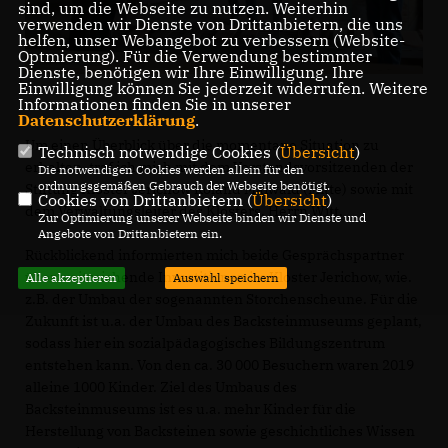
sind, um die Webseite zu nutzen. Weiterhin
verwenden wir Dienste von Drittanbietern, die uns
helfen, unser Webangebot zu verbessern (Website-
Optmierung). Für die Verwendung bestimmter
Dienste, benötigen wir Ihre Einwilligung. Ihre
Einwilligung können Sie jederzeit widerrufen. Weitere
Informationen finden Sie in unserer
Datenschutzerklärung
.
Um einen Überblick über die momentane Situation zu
Technisch notwendige Cookies (
Übersicht
)
erhalten, traf ich mich mit dem Vorstandsvorsitzenden der
Die notwendigen Cookies werden allein für den
ordnungsgemäßen Gebrauch der Webseite benötigt.
Stiftung Kloster Jerichow Roland Maiwald (Mitte) sowie mit
Cookies von Drittanbietern (
Übersicht
)
dem Verwaltungsleiter des Klosters, Herrn Witt.
Zur Optimierung unserer Webseite binden wir Dienste und
Angebote von Drittanbietern ein.
Rückblickend informierten mich beide Gesprächspartner
über weitreichende Investitionen im Kloster Jerichow, wie.
Alle akzeptieren
Auswahl speichern
z.B. der Umbau der sogenannten Storchenscheune. Für die
Zukunft ist u.a. der Umbau des Backsteinmuseums geplant,
sodass hier ein sozialpädagogisches Bildungszentrum
entstehen kann. Von den ca. 30 000 Besuchern waren 2019
alleine 1000 Kinder. Ziel des Umbaus des
Backsteinmuseums ist es u.a. mehr Kinder für die
Herstellung von Backsteinen sowie geschichtliches Wissen