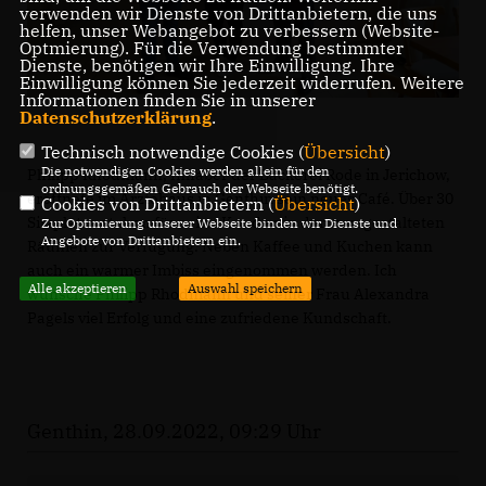
verwenden wir Dienste von Drittanbietern, die uns
helfen, unser Webangebot zu verbessern (Website-
Optmierung). Für die Verwendung bestimmter
Dienste, benötigen wir Ihre Einwilligung. Ihre
Einwilligung können Sie jederzeit widerrufen. Weitere
Informationen finden Sie in unserer
Datenschutzerklärung
.
Technisch notwendige Cookies (
Übersicht
)
Die notwendigen Cookies werden allein für den
Philipp Rhodmann, Inhaber der Bäckerei Rode in Jerichow,
ordnungsgemäßen Gebrauch der Webseite benötigt.
eröffnete im Ärztehaus in Genthin sein neues Café. Über 30
Cookies von Drittanbietern (
Übersicht
)
Sitzplätze stehen für seine Kunden in den neu gestalteten
Zur Optimierung unserer Webseite binden wir Dienste und
Angebote von Drittanbietern ein.
Räumen zur Verfügung. Neben Kaffee und Kuchen kann
auch ein warmer Imbiss eingenommen werden. Ich
Alle akzeptieren
Auswahl speichern
wünsche Philipp Rhodmann und seiner Frau Alexandra
Pagels viel Erfolg und eine zufriedene Kundschaft.
Genthin, 28.09.2022, 09:29 Uhr