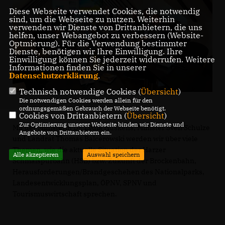
Diese Webseite verwendet Cookies, die notwendig
sind, um die Webseite zu nutzen. Weiterhin
verwenden wir Dienste von Drittanbietern, die uns
helfen, unser Webangebot zu verbessern (Website-
Optmierung). Für die Verwendung bestimmter
Dienste, benötigen wir Ihre Einwilligung. Ihre
Einwilligung können Sie jederzeit widerrufen. Weitere
Informationen finden Sie in unserer
Datenschutzerklärung
.
Technisch notwendige Cookies (
Übersicht
)
Die notwendigen Cookies werden allein für den
ordnungsgemäßen Gebrauch der Webseite benötigt.
Cookies von Drittanbietern (
Übersicht
)
Zur Optimierung unserer Webseite binden wir Dienste und
Mit der Ministerin Dr. Lydia Hüskens, Minister Sven Schulze
Angebote von Drittanbietern ein.
und Landrat Thomas Balcerowski werden wir über viele
Themen, wie die aktuelle Situation der Harzer
Alle akzeptieren
Auswahl speichern
Schmalspurbahn (HSB) bzw. Zukunft der Brockenbahn,
Herausforderungen/Brandgeschehen des Nationalparks,
Landesentwicklungsplan, ÖPNV, SPNV und
Tourismuswirtschaft sprechen.