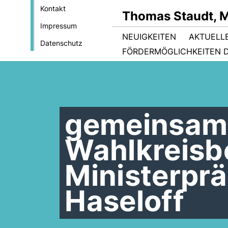
Kontakt
Thomas Staudt, 
Impressum
NEUIGKEITEN
AKTUELL
Datenschutz
FÖRDERMÖGLICHKEITEN D
gemeinsam
Wahlkreisb
Ministerprä
Haseloff