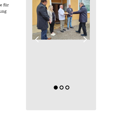
e für
lung