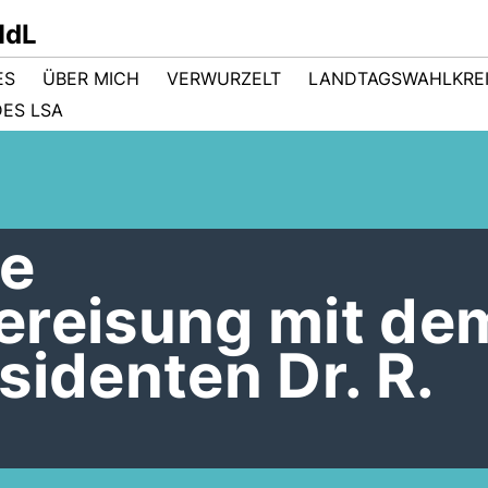
MdL
ES
ÜBER MICH
VERWURZELT
LANDTAGSWAHLKRE
ES LSA
e
ereisung mit de
sidenten Dr. R.