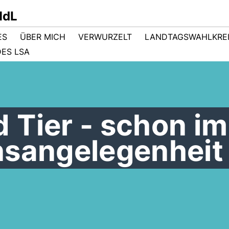
MdL
ES
ÜBER MICH
VERWURZELT
LANDTAGSWAHLKRE
ES LSA
 Tier - schon i
nsangelegenheit